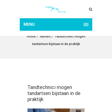
TANDTECHNICI MOGEN
TANDARTSEN BIJSTAAN
MENU
IN DE PRAKTIJK
Home
Nieuws
Tandtechnici mogen
tandartsen bijstaan in de praktijk
Tandtechnici mogen
tandartsen bijstaan in de
praktijk