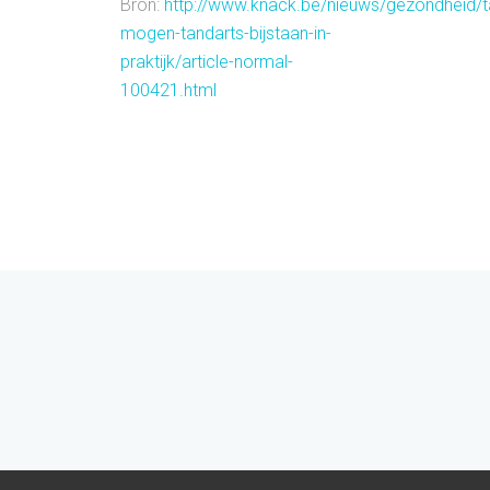
Bron:
http://www.knack.be/nieuws/gezondheid/t
mogen-tandarts-bijstaan-in-
praktijk/article-normal-
100421.html